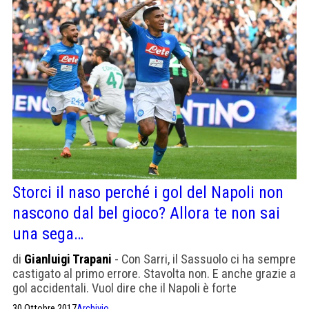
Storci il naso perché i gol del Napoli non
nascono dal bel gioco? Allora te non sai
una sega…
di
Gianluigi Trapani
- Con Sarri, il Sassuolo ci ha sempre
castigato al primo errore. Stavolta non. E anche grazie a
gol accidentali. Vuol dire che il Napoli è forte
30 Ottobre 2017
Archivio