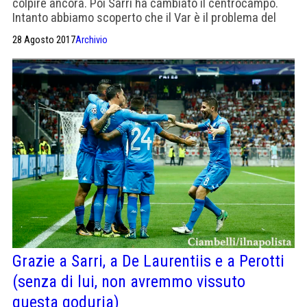
colpire ancora. Poi Sarri ha cambiato il centrocampo.
Intanto abbiamo scoperto che il Var è il problema del
calcio italiano
28 Agosto 2017
Archivio
Grazie a Sarri, a De Laurentiis e a Perotti
(senza di lui, non avremmo vissuto
questa goduria)