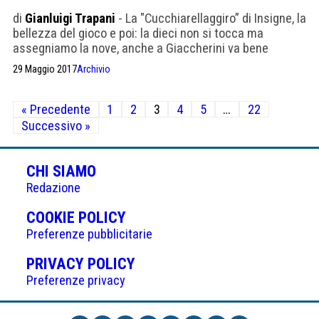
di
Gianluigi Trapani
- La "Cucchiarellaggiro” di Insigne, la
bellezza del gioco e poi: la dieci non si tocca ma
assegniamo la nove, anche a Giaccherini va bene
29 Maggio 2017
Archivio
Paginazione
« Precedente
1
2
3
4
5
…
22
degli
Successivo »
articoli
CHI SIAMO
Redazione
(APRE
COOKIE POLICY
IN
Preferenze pubblicitarie
UNA
(APRE
PRIVACY POLICY
NUOVA
IN
Preferenze privacy
SCHEDA)
UNA
NUOVA