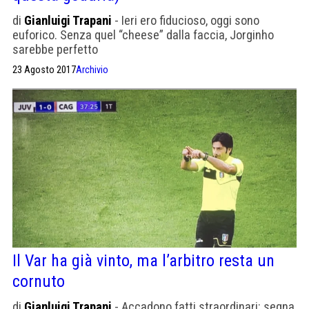
di
Gianluigi Trapani
- Ieri ero fiducioso, oggi sono
euforico. Senza quel “cheese” dalla faccia, Jorginho
sarebbe perfetto
23 Agosto 2017
Archivio
Il Var ha già vinto, ma l’arbitro resta un
cornuto
di
Gianluigi Trapani
- Accadono fatti straordinari: segna