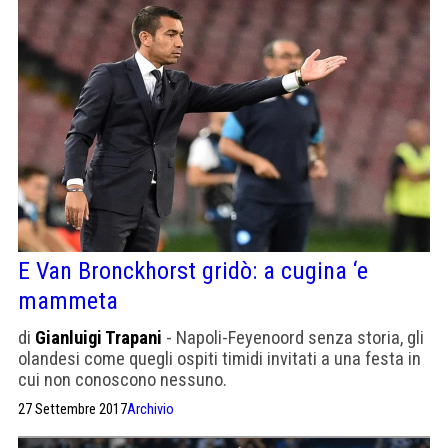
E Van Bronckhorst gridò: a cugina ‘e
mammeta
di
Gianluigi Trapani
- Napoli-Feyenoord senza storia, gli
olandesi come quegli ospiti timidi invitati a una festa in
cui non conoscono nessuno.
27 Settembre 2017
Archivio