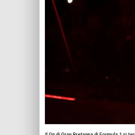
Il Gp di Gran Bretagna di Formula 1 si ter