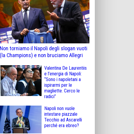
Non torniamo il Napoli degli slogan vuoti
(la Champions) e non bruciamo Allegri
Valentina De Laurentiis
e l’energia di Napoli:
“Sono i napoletani a
ispirarmi per le
magliette. Cerco le
radici”
Napoli non vuole
intestare piazzale
Tecchio ad Ascarelli
perché era ebreo?