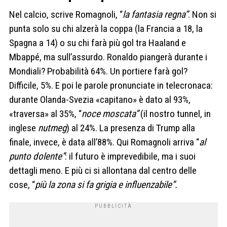
Nel calcio, scrive Romagnoli, “
la fantasia regna”
. Non si
punta solo su chi alzerà la coppa (la Francia a 18, la
Spagna a 14) o su chi farà più gol tra Haaland e
Mbappé, ma sull’assurdo. Ronaldo piangerà durante i
Mondiali? Probabilità 64%. Un portiere farà gol?
Difficile, 5%. E poi le parole pronunciate in telecronaca:
durante Olanda-Svezia «capitano» è dato al 93%,
«traversa» al 35%, “
noce moscata”
(il nostro tunnel, in
inglese
nutmeg
) al 24%. La presenza di Trump alla
finale, invece, è data all’88%. Qui Romagnoli arriva “
al
punto dolente”
: il futuro è imprevedibile, ma i suoi
dettagli meno. E più ci si allontana dal centro delle
cose, “
più la zona si fa grigia e influenzabile”.