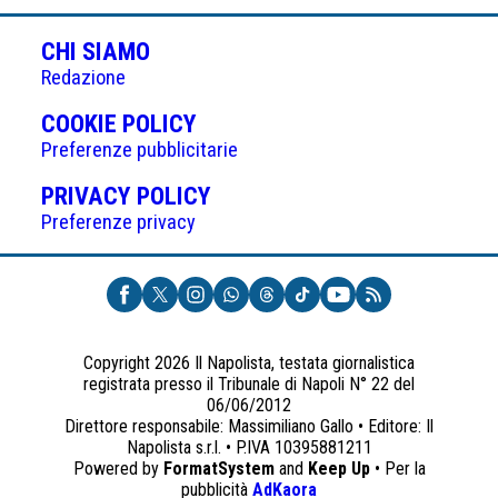
CHI SIAMO
Redazione
(APRE
COOKIE POLICY
IN
Preferenze pubblicitarie
UNA
(APRE
PRIVACY POLICY
NUOVA
IN
Preferenze privacy
SCHEDA)
UNA
NUOVA
SCHEDA)
Copyright 2026 Il Napolista, testata giornalistica
registrata presso il Tribunale di Napoli N° 22 del
06/06/2012
Direttore responsabile: Massimiliano Gallo • Editore: Il
Napolista s.r.l. • P.IVA 10395881211
Powered by
FormatSystem
and
Keep Up
• Per la
(apre
pubblicità
AdKaora