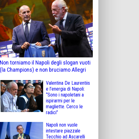
Non torniamo il Napoli degli slogan vuoti
(la Champions) e non bruciamo Allegri
Valentina De Laurentiis
e l’energia di Napoli:
“Sono i napoletani a
ispirarmi per le
magliette. Cerco le
radici”
Napoli non vuole
intestare piazzale
Tecchio ad Ascarelli