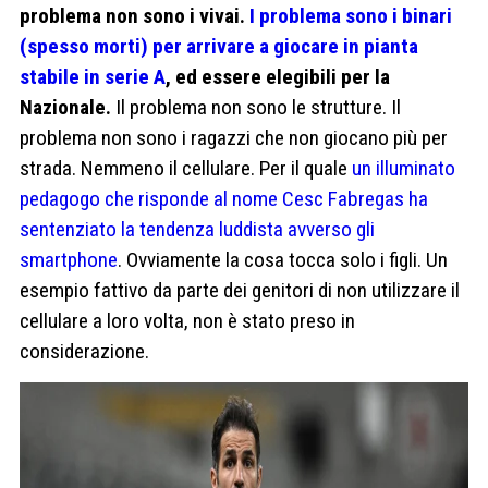
problema non sono i vivai.
I problema sono i binari
(spesso morti) per arrivare a giocare in pianta
stabile in serie A
, ed essere elegibili per la
Nazionale.
Il problema non sono le strutture. Il
problema non sono i ragazzi che non giocano più per
strada. Nemmeno il cellulare. Per il quale
un illuminato
pedagogo che risponde al nome Cesc Fabregas ha
sentenziato la tendenza luddista avverso gli
smartphone
. Ovviamente la cosa tocca solo i figli. Un
esempio fattivo da parte dei genitori di non utilizzare il
cellulare a loro volta, non è stato preso in
considerazione.