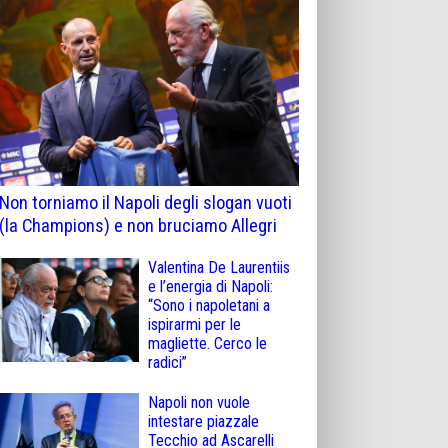
Non torniamo il Napoli degli slogan vuoti
(la Champions) e non bruciamo Allegri
Valentina De Laurentiis
e l’energia di Napoli:
“Sono i napoletani a
ispirarmi per le
magliette. Cerco le
radici”
Napoli non vuole
intestare piazzale
Tecchio ad Ascarelli