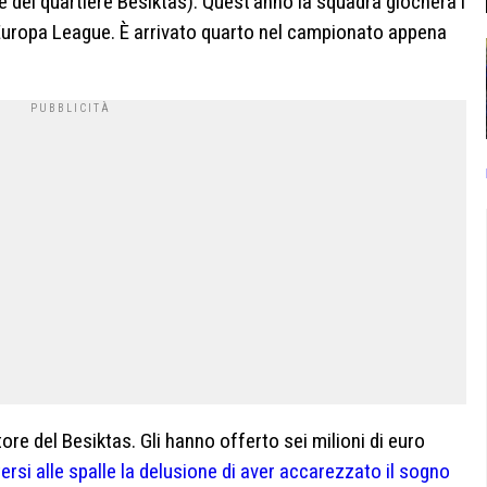
e del quartiere Besiktas). Quest’anno la squadra giocherà i
 Europa League. È arrivato quarto nel campionato appena
tore del Besiktas. Gli hanno offerto sei milioni di euro
ersi alle spalle la delusione di aver accarezzato il sogno