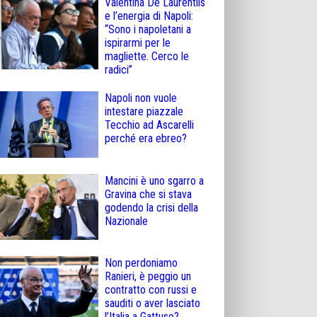
Valentina De Laurentiis
e l’energia di Napoli:
“Sono i napoletani a
ispirarmi per le
magliette. Cerco le
radici”
Napoli non vuole
intestare piazzale
Tecchio ad Ascarelli
perché era ebreo?
Mancini è uno sgarro a
Gravina che si stava
godendo la crisi della
Nazionale
Non perdoniamo
Ranieri, è peggio un
contratto con russi e
sauditi o aver lasciato
l’Italia a Gattuso?