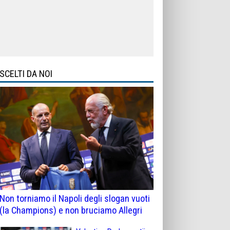
SCELTI DA NOI
Non torniamo il Napoli degli slogan vuoti
(la Champions) e non bruciamo Allegri