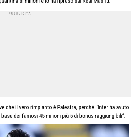
antina di milioni e lo ha ripreso dal Real Madrid.
e che il vero rimpianto è Palestra, perché l’Inter ha avuto
a base dei famosi 45 milioni più 5 di bonus raggiungibili”.