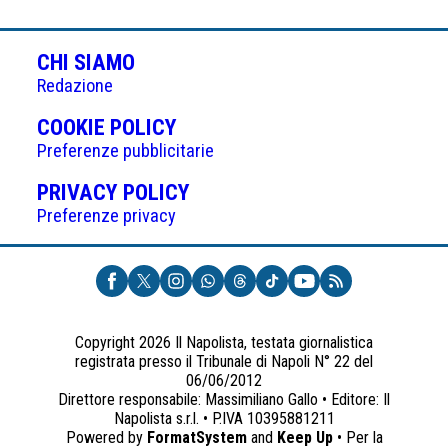
CHI SIAMO
Redazione
(APRE
COOKIE POLICY
IN
Preferenze pubblicitarie
UNA
(APRE
PRIVACY POLICY
NUOVA
IN
Preferenze privacy
SCHEDA)
UNA
NUOVA
SCHEDA)
Copyright 2026 Il Napolista, testata giornalistica
registrata presso il Tribunale di Napoli N° 22 del
06/06/2012
Direttore responsabile: Massimiliano Gallo • Editore: Il
Napolista s.r.l. • P.IVA 10395881211
Powered by
FormatSystem
and
Keep Up
• Per la