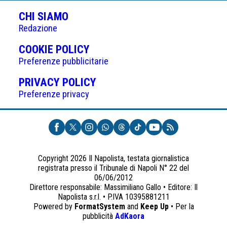
CHI SIAMO
Redazione
(APRE
COOKIE POLICY
IN
Preferenze pubblicitarie
UNA
(APRE
PRIVACY POLICY
NUOVA
IN
Preferenze privacy
SCHEDA)
UNA
NUOVA
SCHEDA)
Copyright 2026 Il Napolista, testata giornalistica
registrata presso il Tribunale di Napoli N° 22 del
06/06/2012
Direttore responsabile: Massimiliano Gallo • Editore: Il
Napolista s.r.l. • P.IVA 10395881211
Powered by
FormatSystem
and
Keep Up
• Per la
(apre
pubblicità
AdKaora
in