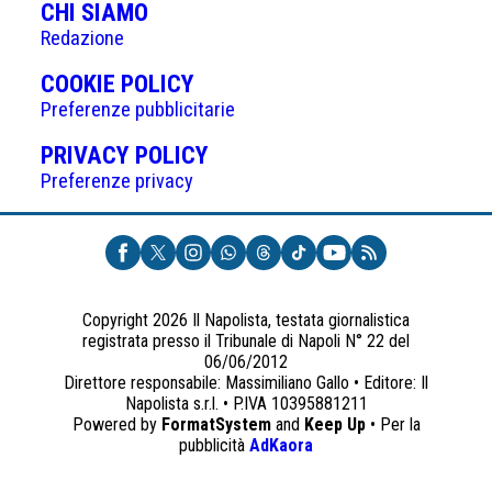
CHI SIAMO
Redazione
(APRE
COOKIE POLICY
IN
Preferenze pubblicitarie
UNA
(APRE
PRIVACY POLICY
NUOVA
IN
Preferenze privacy
SCHEDA)
UNA
NUOVA
SCHEDA)
Copyright 2026 Il Napolista, testata giornalistica
registrata presso il Tribunale di Napoli N° 22 del
06/06/2012
Direttore responsabile: Massimiliano Gallo • Editore: Il
Napolista s.r.l. • P.IVA 10395881211
Powered by
FormatSystem
and
Keep Up
• Per la
(apre
pubblicità
AdKaora
in
una