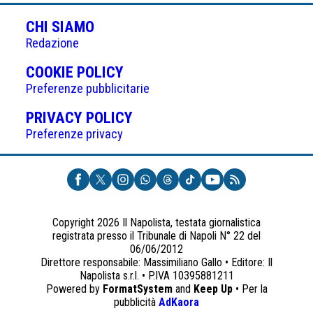
CHI SIAMO
Redazione
(APRE
COOKIE POLICY
IN
Preferenze pubblicitarie
UNA
(APRE
PRIVACY POLICY
NUOVA
IN
Preferenze privacy
SCHEDA)
UNA
NUOVA
SCHEDA)
Copyright 2026 Il Napolista, testata giornalistica
registrata presso il Tribunale di Napoli N° 22 del
06/06/2012
Direttore responsabile: Massimiliano Gallo • Editore: Il
Napolista s.r.l. • P.IVA 10395881211
Powered by
FormatSystem
and
Keep Up
• Per la
(apre
pubblicità
AdKaora