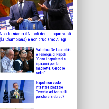
Non torniamo il Napoli degli slogan vuoti
(la Champions) e non bruciamo Allegri
Valentina De Laurentiis
e l’energia di Napoli:
“Sono i napoletani a
ispirarmi per le
magliette. Cerco le
radici”
Napoli non vuole
intestare piazzale
Tecchio ad Ascarelli
perché era ebreo?