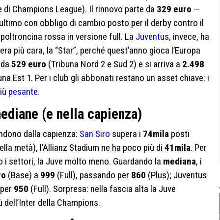
e di Champions League). Il rinnovo parte da
329 euro
—
ultimo con obbligo di cambio posto per il derby contro il
 poltroncina rossa in versione full. La
Juventus
, invece, ha
sera più cara, la “Star”, perché quest’anno gioca l’Europa
 da
529 euro
(Tribuna Nord 2 e Sud 2) e si arriva a
2.498
una Est 1. Per i club gli abbonati restano un asset chiave: i
iù pesante
.
mediane (e nella capienza)
endono dalla capienza:
San Siro
supera i
74mila
posti
della metà), l’Allianz Stadium ne ha poco più di
41mila
. Per
o i settori, la Juve molto meno. Guardando la
mediana
, i
ro
(Base) a
999
(Full), passando per
860
(Plus); Juventus
 per
950
(Full). Sorpresa: nella fascia alta la Juve
 dell’Inter della Champions.