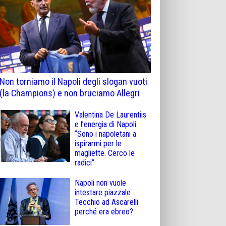
Non torniamo il Napoli degli slogan vuoti
(la Champions) e non bruciamo Allegri
Valentina De Laurentiis
e l’energia di Napoli:
“Sono i napoletani a
ispirarmi per le
magliette. Cerco le
radici”
Napoli non vuole
intestare piazzale
Tecchio ad Ascarelli
perché era ebreo?