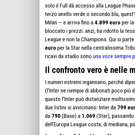
solo il Full dà accesso alla League Phas
terzo anello verde o secondo blu, quest’
Milan — e arriva fino a
4.899 euro
per la
bloccato i prezzi: anzi, ha ridotto la tes
League e non la Champions. Qui si parte
euro
per la Star nella centralissima Trib
ricavi da stadio sono
una voce sempre p
Il confronto vero è nelle 
I numeri estremi ingannano, perché dip
(l’Inter ne riempie di abbonati poco più 
questo l’Inter può distanziare moltissim
due listini si avvicinano: Inter da
799 eu
da
790
(Base) a
1.069
(Star), passando
dell’Europa League costa, di mediana, più