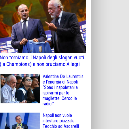
Non torniamo il Napoli degli slogan vuoti
(la Champions) e non bruciamo Allegri
Valentina De Laurentiis
e l’energia di Napoli:
“Sono i napoletani a
ispirarmi per le
magliette. Cerco le
radici”
Napoli non vuole
intestare piazzale
Tecchio ad Ascarelli