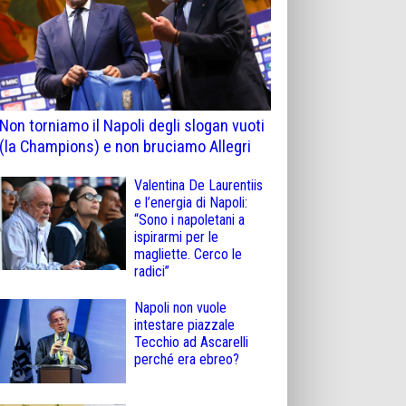
Non torniamo il Napoli degli slogan vuoti
(la Champions) e non bruciamo Allegri
Valentina De Laurentiis
e l’energia di Napoli:
“Sono i napoletani a
ispirarmi per le
magliette. Cerco le
radici”
Napoli non vuole
intestare piazzale
Tecchio ad Ascarelli
perché era ebreo?