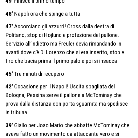
49′
Finisce il primo tempo
48′
Napoli ora che spinge a tutta!
47′
Accorciano gli azzurri! Cross dalla destra di
Politano, stop di Hojlund e protezione del pallone.
Servizio all’indietro ma Freuler devia rimandando in
avanti dove c’è Di Lorenzo che si era inserito, stop e
tiro che bacia prima il primo palo e poi si insacca
45′
Tre minuti di recupero
42′
Occasione per il Napoli! Uscita sbagliata del
Bologna, Pessina serve il pallone a McTominay che
prova dalla distanza con porta sguarnita ma spedisce
in tribuna
39′
Giallo per Joao Mario che abbatte McTominay che
aveva fatto un movimento da attaccante vero e si