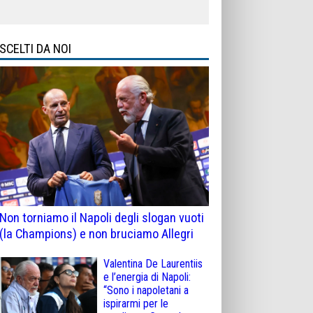
SCELTI DA NOI
Non torniamo il Napoli degli slogan vuoti
(la Champions) e non bruciamo Allegri
Valentina De Laurentiis
e l’energia di Napoli:
“Sono i napoletani a
ispirarmi per le