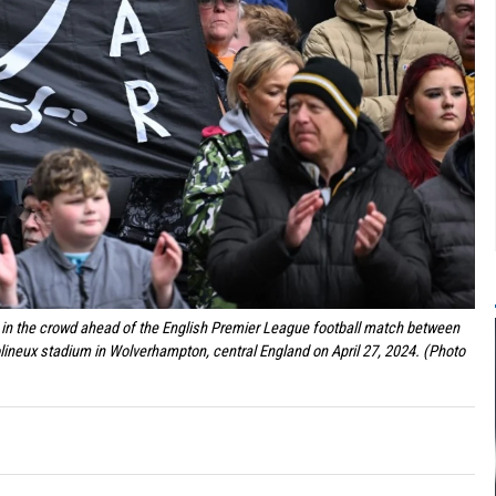
 in the crowd ahead of the English Premier League football match between
neux stadium in Wolverhampton, central England on April 27, 2024. (Photo