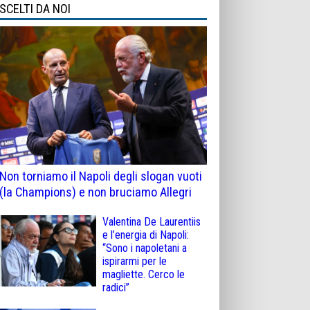
SCELTI DA NOI
Non torniamo il Napoli degli slogan vuoti
(la Champions) e non bruciamo Allegri
Valentina De Laurentiis
e l’energia di Napoli:
“Sono i napoletani a
ispirarmi per le
magliette. Cerco le
radici”