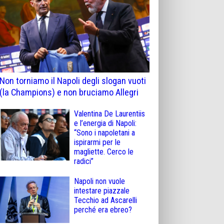
Non torniamo il Napoli degli slogan vuoti
(la Champions) e non bruciamo Allegri
Valentina De Laurentiis
e l’energia di Napoli:
“Sono i napoletani a
ispirarmi per le
magliette. Cerco le
radici”
Napoli non vuole
intestare piazzale
Tecchio ad Ascarelli
perché era ebreo?