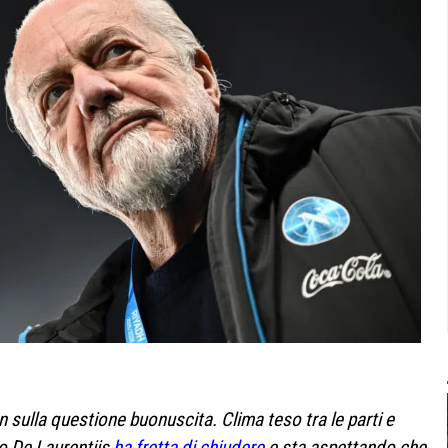
an sulla questione buonuscita. Clima teso tra le parti e
io De Laurentiis
ha fretta di chiudere
e sta aspettando che