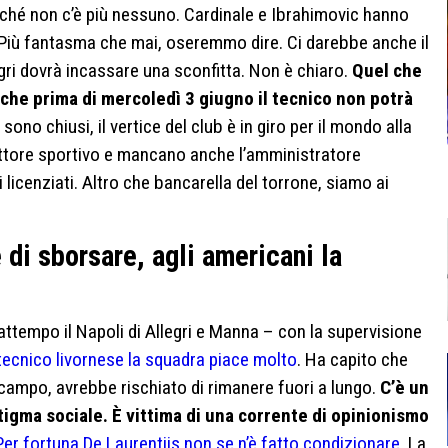
ché non c’è più nessuno. Cardinale e Ibrahimovic hanno
. Più fantasma che mai, oseremmo dire. Ci darebbe anche il
gri dovrà incassare una sconfitta. Non è chiaro.
Quel che
è che prima di mercoledì 3 giugno il tecnico non potrà
i sono chiusi, il vertice del club è in giro per il mondo alla
irettore sportivo e mancano anche l’amministratore
 licenziati. Altro che bancarella del torrone, siamo ai
 di sborsare, agli americani la
attempo il Napoli di Allegri e Manna – con la supervisione
tecnico livornese la squadra piace molto
. Ha capito che
campo, avrebbe rischiato di rimanere fuori a lungo.
C’è un
stigma sociale. È vittima di una corrente di opinionismo
Per fortuna De Laurentiis non se n’è fatto condizionare.
La