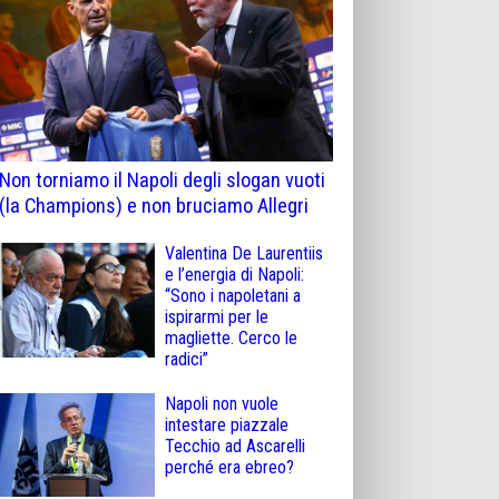
Non torniamo il Napoli degli slogan vuoti
(la Champions) e non bruciamo Allegri
Valentina De Laurentiis
e l’energia di Napoli:
“Sono i napoletani a
ispirarmi per le
magliette. Cerco le
radici”
Napoli non vuole
intestare piazzale
Tecchio ad Ascarelli
perché era ebreo?