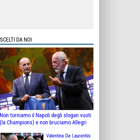
SCELTI DA NOI
Non torniamo il Napoli degli slogan vuoti
(la Champions) e non bruciamo Allegri
Valentina De Laurentiis