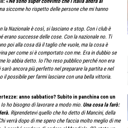
i: «
Ne sono super convinto che l’Italia andrà ai
, ma siccome ho rispetto delle persone che mi hanno
 la Nazionale è così, si lasciano e stop. Con i club è
rché erano successe delle cose. Con la nazionale no. Ti
uno poi alla cosa dà il taglio che vuole, ma la cosa è
vina per come si è comportato con me. Era in dubbio se
e lo abbia detto. Io l’ho reso pubblico perché non era
sarò ancora più perfetto nel preparare la partita e nel
o il possibile per farmi lasciare con una bella vittoria.
.
ertezze: anno sabbatico? Subito in panchina con un
o. Io ho bisogno di lavorare a modo mio.
Una cosa la farò:
derà.
Riprendetevi quello che ho detto di Mancini, della
 Chi verrà dopo di me spero che faccia molto meglio di me