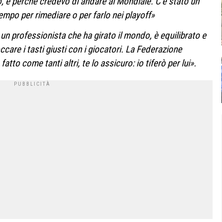
, è perché credevo di andare al Mondiale. C’è stato un
 tempo per rimediare o per farlo nei playoff»
un professionista che ha girato il mondo, è equilibrato e
are i tasti giusti con i giocatori. La Federazione
tto come tanti altri, te lo assicuro: io tiferò per lui».