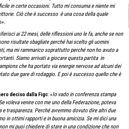
icile in certe occasioni. Tutto mi consuma e niente mi
vittorie. Ciò che è successo è una cosa della quale
o».
riferisci ai 22 mesi, delle riflessioni uno le fa, anche se non
sono risultate sbagliate perché hai scelto gli uomini
renti, ma mi rammarico soprattutto perché non ho avuto a
ortanti. Siamo arrivati a giocare questa partita in
Champions che ha portato via energie nervose ad alcuni dei
utato due gare di rodaggio. E poi è successo quello che è
nero deciso dalla Figc
: «
Io vado in conferenza stampa
 Se voleva venire con me uno della Federazione, poteva
ia e trasparenza. Perché avremmo dovuto dire altri due
o in ottimi rapporti e in buona amicizia. Se mi dici una
non mi puoi chiedere di stare in una condizione che non