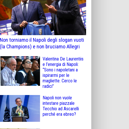
Non torniamo il Napoli degli slogan vuoti
(la Champions) e non bruciamo Allegri
Valentina De Laurentiis
e l’energia di Napoli:
“Sono i napoletani a
ispirarmi per le
magliette. Cerco le
radici”
Napoli non vuole
intestare piazzale
Tecchio ad Ascarelli
perché era ebreo?