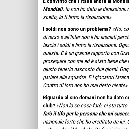
È
convinto che l’Italia andrà ai Mondial
Mondiali
. Io non ho dato le dimissioni
scelto, io ti firmo la risoluzione».
I soldi non sono un problema?
«No, con
diverso e all’Inter non li ho lasciati pe
lascio i soldi e firmo la risoluzione. Ogn
questa. C’è un grande rapporto con Gra
proseguire con me ed è stato bene che m
giusto tenerlo nascosto due giorni. Oggi 
parlare alla squadra. E i giocatori farann
Contro di loro non ho mai detto niente»
Riguardo al suo domani non ha dato c
club?
«
Non lo so cosa farò, ci sta tutt
farò il tifo per la persona che mi succe
nazionale forte che ho ereditato da lui.