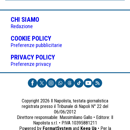
CHI SIAMO
Redazione
(APRE
COOKIE POLICY
IN
Preferenze pubblicitarie
UNA
(APRE
PRIVACY POLICY
NUOVA
IN
Preferenze privacy
SCHEDA)
UNA
NUOVA
SCHEDA)
Copyright 2026 Il Napolista, testata giornalistica
registrata presso il Tribunale di Napoli N° 22 del
06/06/2012
Direttore responsabile: Massimiliano Gallo • Editore: Il
Napolista s.r.l. • P.IVA 10395881211
Powered by
FormatSystem
and
Keep Up
• Per la