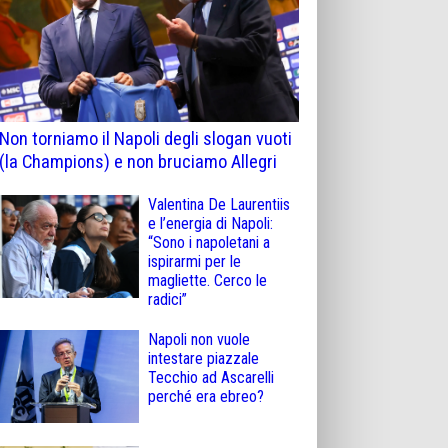
Non torniamo il Napoli degli slogan vuoti
(la Champions) e non bruciamo Allegri
Valentina De Laurentiis
e l’energia di Napoli:
“Sono i napoletani a
ispirarmi per le
magliette. Cerco le
radici”
Napoli non vuole
intestare piazzale
Tecchio ad Ascarelli
perché era ebreo?