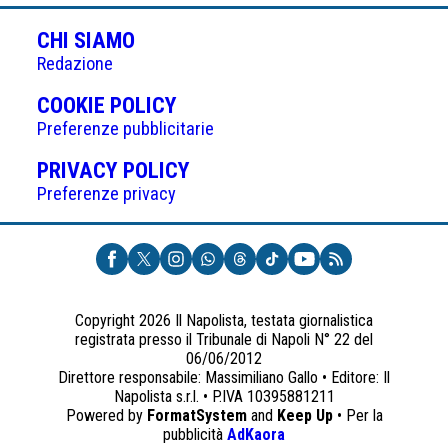
CHI SIAMO
Redazione
(APRE
COOKIE POLICY
IN
Preferenze pubblicitarie
UNA
(APRE
PRIVACY POLICY
NUOVA
IN
Preferenze privacy
SCHEDA)
UNA
NUOVA
SCHEDA)
Copyright 2026 Il Napolista, testata giornalistica
registrata presso il Tribunale di Napoli N° 22 del
06/06/2012
Direttore responsabile: Massimiliano Gallo • Editore: Il
Napolista s.r.l. • P.IVA 10395881211
Powered by
FormatSystem
and
Keep Up
• Per la
(apre
pubblicità
AdKaora