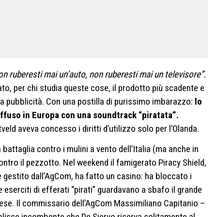
n ruberesti mai un’auto, non ruberesti mai un televisore”.
o, per chi studia queste cose, il prodotto più scadente e
ella pubblicità. Con una postilla di purissimo imbarazzo:
lo
iffuso in Europa con una soundtrack “piratata”.
eld aveva concesso i diritti d’utilizzo solo per l’Olanda.
battaglia contro i mulini a vento dell’Italia (ma anche in
ntro il pezzotto. Nel weekend il famigerato Piracy Shield,
e gestito dall’AgCom, ha fatto un casino: ha bloccato i
 eserciti di efferati “pirati” guardavano a sbafo il grande
se. Il commissario dell’AgCom Massimiliano Capitanio –
alisse incombente che De Siervo riserva solitamente al