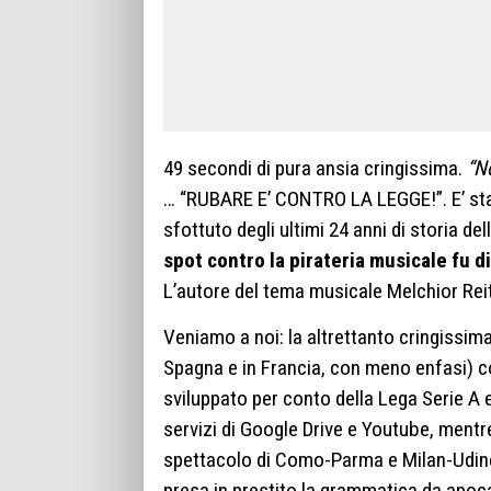
49 secondi di pura ansia cringissima.
“No
… “RUBARE E’ CONTRO LA LEGGE!”. E’ stat
sfottuto degli ultimi 24 anni di storia d
spot contro la pirateria musicale fu d
L’autore del tema musicale Melchior Reitv
Veniamo a noi: la altrettanto cringissima 
Spagna e in Francia, con meno enfasi) co
sviluppato per conto della Lega Serie A 
servizi di Google Drive e Youtube, mentre
spettacolo di Como-Parma e Milan-Udine
presa in prestito la grammatica da apoc