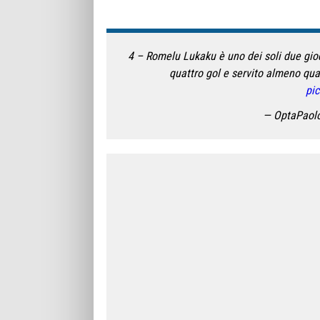
4 – Romelu Lukaku è uno dei soli due gi
quattro gol e servito almeno quat
pic
— OptaPaol