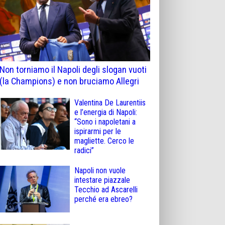
Non torniamo il Napoli degli slogan vuoti
(la Champions) e non bruciamo Allegri
Valentina De Laurentiis
e l’energia di Napoli:
“Sono i napoletani a
ispirarmi per le
magliette. Cerco le
radici”
Napoli non vuole
intestare piazzale
Tecchio ad Ascarelli
perché era ebreo?