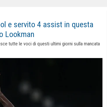
l e servito 4 assist in questa
olo Lookman
sce tutte le voci di questi ultimi giorni sulla mancata