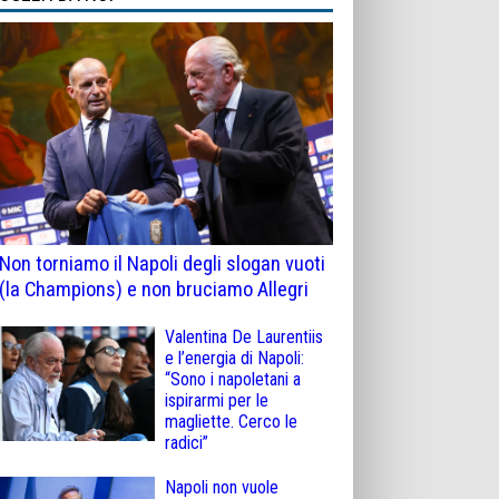
Non torniamo il Napoli degli slogan vuoti
(la Champions) e non bruciamo Allegri
Valentina De Laurentiis
e l’energia di Napoli:
“Sono i napoletani a
ispirarmi per le
magliette. Cerco le
radici”
Napoli non vuole