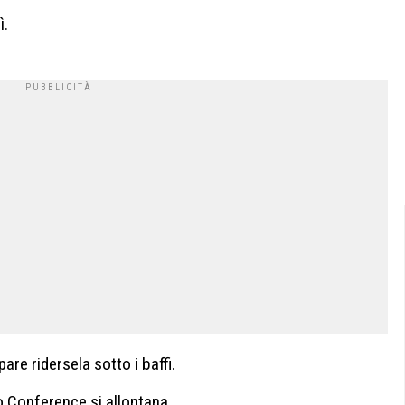
ì.
re ridersela sotto i baffi.
lo Conference si allontana.