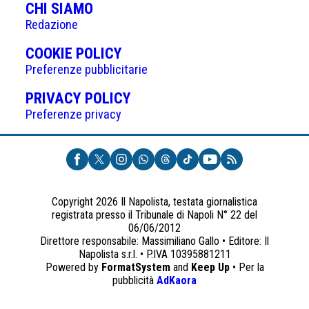
CHI SIAMO
Redazione
(APRE
COOKIE POLICY
IN
Preferenze pubblicitarie
UNA
(APRE
PRIVACY POLICY
NUOVA
IN
Preferenze privacy
SCHEDA)
UNA
NUOVA
SCHEDA)
Copyright 2026 Il Napolista, testata giornalistica
registrata presso il Tribunale di Napoli N° 22 del
06/06/2012
Direttore responsabile: Massimiliano Gallo • Editore: Il
Napolista s.r.l. • P.IVA 10395881211
Powered by
FormatSystem
and
Keep Up
• Per la
(apre
pubblicità
AdKaora
in
una