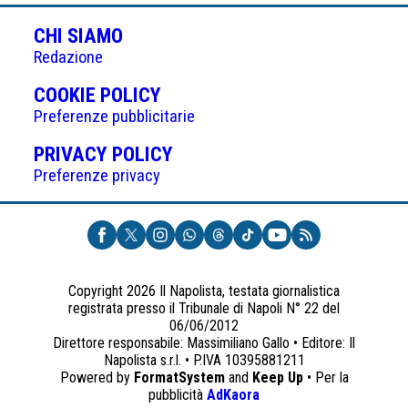
CHI SIAMO
Redazione
(APRE
COOKIE POLICY
IN
Preferenze pubblicitarie
UNA
(APRE
PRIVACY POLICY
NUOVA
IN
Preferenze privacy
SCHEDA)
UNA
NUOVA
SCHEDA)
Copyright 2026 Il Napolista, testata giornalistica
registrata presso il Tribunale di Napoli N° 22 del
06/06/2012
Direttore responsabile: Massimiliano Gallo • Editore: Il
Napolista s.r.l. • P.IVA 10395881211
Powered by
FormatSystem
and
Keep Up
• Per la
(apre
pubblicità
AdKaora