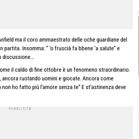
 Anfield ma il coro ammaestrato delle oche guardiane del
in partita. Insomma: ” ‘o fruscià fa bbene ‘a salute” e
in discussione…
ome il caldo di fine ottobre è un fenomeno straordinario.
e, ancora ruotando uomini e giocate. Ancora come
a non ho fatto più l’amore senza te” E st’astinenza deve