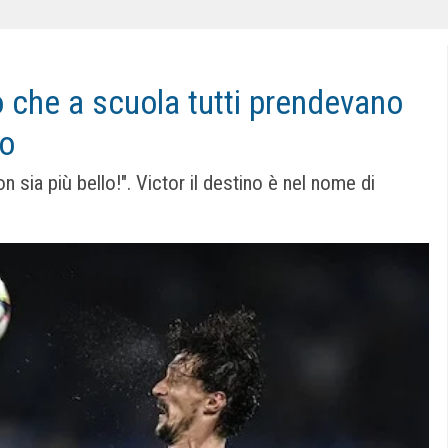
 che a scuola tutti prendevano
go
 sia più bello!". Victor il destino è nel nome di