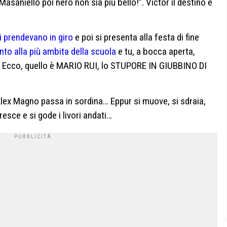
asaniello poi nero non sia più bello!”. Victor il destino è
i prendevano in giro
e poi si presenta alla festa di fine
nto alla più ambita della scuola
e tu, a bocca aperta,
utti. Ecco, quello è MARIO RUI, lo STUPORE IN GIUBBINO DI
lex Magno passa in sordina… Eppur si muove, si sdraia,
resce e si gode i livori andati…