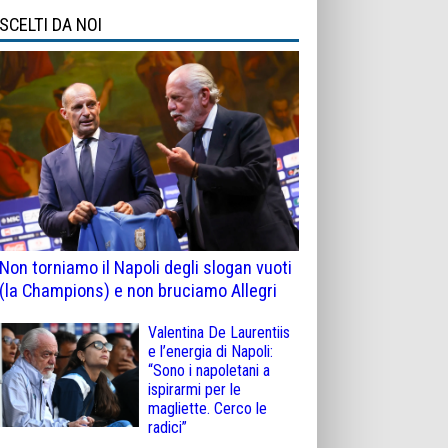
SCELTI DA NOI
Non torniamo il Napoli degli slogan vuoti
(la Champions) e non bruciamo Allegri
Valentina De Laurentiis
e l’energia di Napoli:
“Sono i napoletani a
ispirarmi per le
magliette. Cerco le
radici”