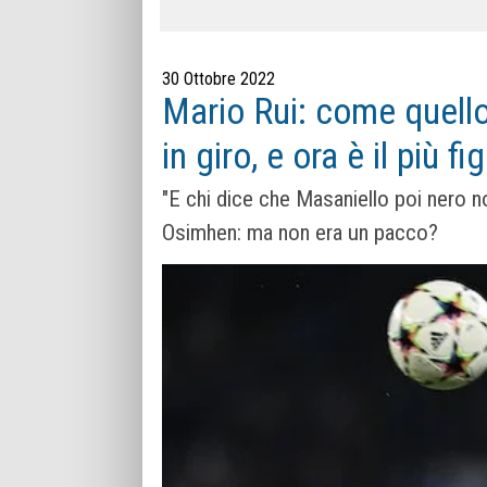
30 Ottobre 2022
Mario Rui: come quello
in giro, e ora è il più fi
"E chi dice che Masaniello poi nero non
Osimhen: ma non era un pacco?