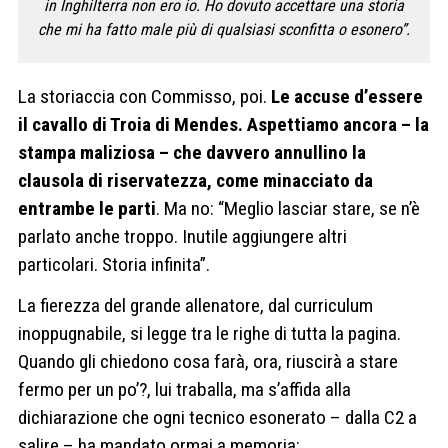
in Inghilterra non ero io. Ho dovuto accettare una storia
che mi ha fatto male più di qualsiasi sconfitta o esonero”.
La storiaccia con Commisso, poi.
Le accuse d’essere
il cavallo di Troia di Mendes.
Aspettiamo ancora – la
stampa maliziosa – che davvero annullino la
clausola di riservatezza, come minacciato da
entrambe le parti
. Ma no: “Meglio lasciar stare, se n’è
parlato anche troppo. Inutile aggiungere altri
particolari. Storia infinita”.
La fierezza del grande allenatore, dal curriculum
inoppugnabile, si legge tra le righe di tutta la pagina.
Quando gli chiedono cosa farà, ora, riuscirà a stare
fermo per un po’?, lui traballa, ma s’affida alla
dichiarazione che ogni tecnico esonerato – dalla C2 a
salire – ha mandato ormai a memoria: