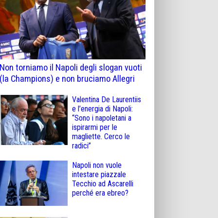
Non torniamo il Napoli degli slogan vuoti
(la Champions) e non bruciamo Allegri
Valentina De Laurentiis
e l’energia di Napoli:
“Sono i napoletani a
ispirarmi per le
magliette. Cerco le
radici”
Napoli non vuole
intestare piazzale
Tecchio ad Ascarelli
perché era ebreo?