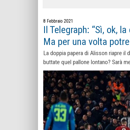
8 Febbraio 2021
Il Telegraph: “Sì, ok, 
Ma per una volta potres
La doppia papera di Alisson riapre il d
buttate quel pallone lontano? Sarà me