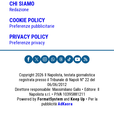
CHI SIAMO
Redazione
(APRE
COOKIE POLICY
IN
Preferenze pubblicitarie
UNA
(APRE
PRIVACY POLICY
NUOVA
IN
Preferenze privacy
SCHEDA)
UNA
NUOVA
SCHEDA)
Copyright 2026 Il Napolista, testata giornalistica
registrata presso il Tribunale di Napoli N° 22 del
06/06/2012
Direttore responsabile: Massimiliano Gallo • Editore: Il
Napolista s.r.l. • P.IVA 10395881211
Powered by
FormatSystem
and
Keep Up
• Per la
(apre
pubblicità
AdKaora
in
una