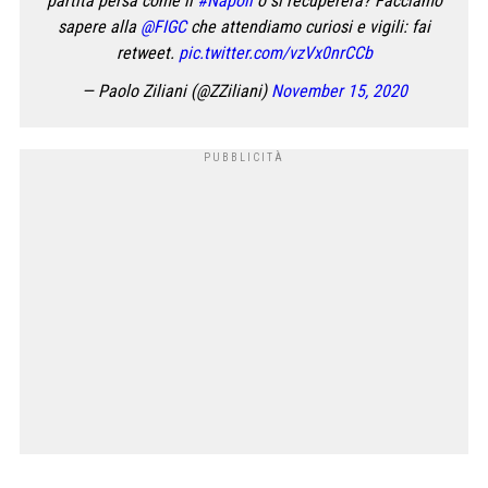
partita persa come il
#Napoli
o si recupererà? Facciamo
sapere alla
@FIGC
che attendiamo curiosi e vigili: fai
retweet.
pic.twitter.com/vzVx0nrCCb
— Paolo Ziliani (@ZZiliani)
November 15, 2020