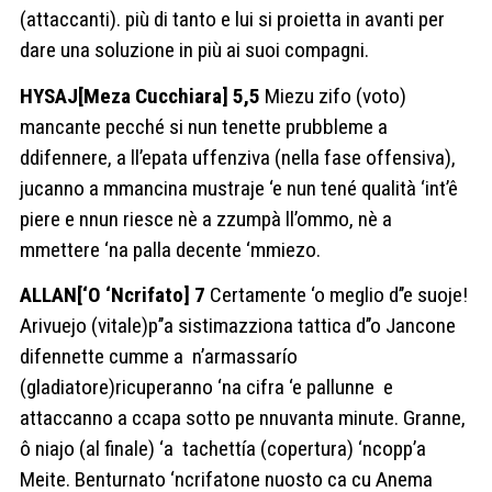
(attaccanti). più di tanto e lui si proietta in avanti per
dare una soluzione in più ai suoi compagni.
HYSAJ[Meza Cucchiara] 5,5
Miezu zifo (voto)
mancante pecché si nun tenette prubbleme a
ddifennere, a ll’epata uffenziva (nella fase offensiva),
jucanno a mmancina mustraje ‘e nun tené qualità ‘int’ê
piere e nnun riesce nè a zzumpà ll’ommo, nè a
mmettere ‘na palla decente ‘mmiezo.
ALLAN[‘O ‘Ncrifato] 7
Certamente ‘o meglio d’’e suoje!
Arivuejo (vitale)p’’a sistimazziona tattica d’’o Jancone
difennette cumme a
n’armassarío
(gladiatore)ricuperanno ‘na cifra ‘e pallunne
e
attaccanno a ccapa sotto pe nnuvanta minute. Granne,
ô niajo (al finale) ‘a
tachettía (copertura) ‘ncopp’a
Meite. Benturnato ‘ncrifatone nuosto ca cu Anema