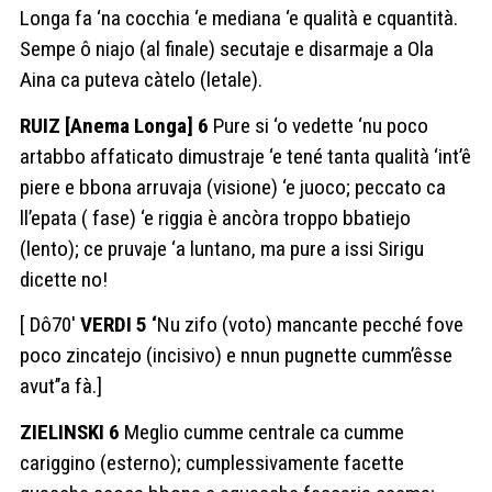
Longa fa ‘na cocchia ‘e mediana ‘e qualità e cquantità.
Sempe ô niajo (al finale) secutaje e disarmaje a Ola
Aina ca puteva càtelo (letale).
RUIZ [Anema Longa] 6
Pure si ‘o vedette ‘nu poco
artabbo affaticato dimustraje ‘e tené tanta qualità ‘int’ê
piere e bbona arruvaja (visione) ‘e juoco; peccato ca
ll’epata ( fase) ‘e riggia è ancòra troppo bbatiejo
(lento); ce pruvaje ‘a luntano, ma pure a issi Sirigu
dicette no!
[ Dô70′
VERDI 5 ‘
Nu zifo (voto) mancante pecché fove
poco zincatejo (incisivo) e nnun pugnette cumm’êsse
avut’’a fà.]
ZIELINSKI 6
Meglio cumme centrale ca cumme
cariggino (esterno); cumplessivamente facette