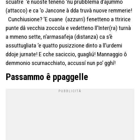
scuatre
‘e nuoste teneno ‘nu prubblema d’ajummo
(attacco) e ca ‘o Jancone à dda truvà nuove remmerie!
Cunchiusione? ‘E cuane
(azzurri) fenetteno a ttririce
punte dâ vecchia zoccola e vedetteno ll’Inter(ra) turnà
a mmeno sette, n’armasafeja (distanza) ca s’è
assuttugliata ‘e quatto pusizzione dinto a ll’urdemi
ddoje jurnate! E cche saciccio, guagliú! Mannaggio ô
demmonio scurnacchiato, accussí nun po’ gghí!
Passammo ê ppaggelle