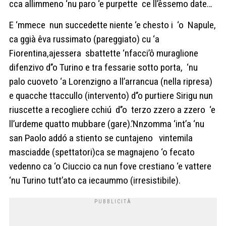
cca allimmeno ‘nu paro ‘e purpette
ce ll’êssemo date…
E ‘mmece
nun succedette niente ‘e chesto i
‘o
Napule,
ca ggià êva russimato (pareggiato) cu ‘a
Fiorentina,ajessera
sbattette ‘nfacci’ô muraglione
difenzivo d’’o Turino e tra fessarie sotto porta,
‘nu
palo cuoveto ‘a Lorenzigno a ll’arrancua (nella ripresa)
e quacche ttaccullo (intervento) d’’o purtiere Sirigu nun
riuscette a recogliere cchiú
d’’o
terzo zzero a zzero
‘e
ll’urdeme quatto mubbare (gare).’Nnzomma ‘int’a ‘nu
san Paolo addó a stiento se cuntajeno
vintemila
masciadde (spettatori)ca se magnajeno ‘o fecato
vedenno ca ‘o Ciuccio ca nun fove crestiano ‘e vattere
‘nu Turino tutt’ato ca iecaummo (irresistibile).