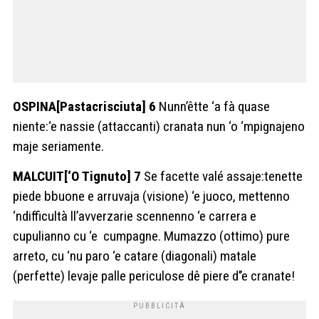
OSPINA[Pastacrisciuta] 6
Nunn’êtte ‘a fà quase
niente:‘e nassie (attaccanti) cranata nun ‘o ‘mpignajeno
maje seriamente.
MALCUIT[‘O Tignuto] 7
Se facette valé assaje:tenette
piede bbuone e arruvaja (visione) ‘e juoco, mettenno
‘ndifficultà ll’avverzarie scennenno ‘e carrera e
cupulianno cu ‘e
cumpagne. Mumazzo (ottimo) pure
arreto, cu ‘nu paro ‘e catare (diagonali) matale
(perfette) levaje palle periculose dê piere d’’e cranate!