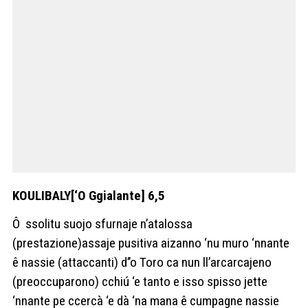
KOULIBALY[‘O Ggialante] 6,5
Ô
ssolitu suojo sfurnaje n’atalossa
(prestazione)assaje pusitiva aizanno ‘nu muro ‘nnante
ê nassie (attaccanti) d’’o Toro ca nun ll’arcarcajeno
(preoccuparono) cchiú ‘e tanto e isso spisso jette
‘nnante pe ccercà ‘e dà ‘na mana ê cumpagne nassie