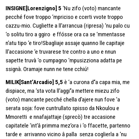
INSIGNE[Lorenzigno] 5
‘Nu zifo (voto) mancante
pecché fove troppo ‘mpriciso e ccerti vvote troppo
cazzu-mio. Cugliette a ll’arrancua (ripresa) ‘nu palo cu
‘o solitu tiro a ggiro
e ffósse ora ca se ‘mmentasse
n’atu tipo ‘e tiro!Sbagliaje assaje quanno lle capitaje
ll’accasione ‘e truvarese tre contro a uno e nnun
sapette truvà ‘o cumpagno ‘mpusizziona adatta pe
ssignà. Oramaje nunn ne tene cchiú!
MILIK[Sant’Arcadio] 5,5
è ‘a curona d’’a capa mia, me
dispiace, ma ‘sta vota ll’aggi’’a mettere miezu zifo
(voto) mancante pecché chella d’ajere nun fove ‘a
serata soja: fove cuntrullato spisso da Nkoulou e
Mmoretti
e nnafajattaje (sprecò) tre accasione
capitatele ‘int’â primma mez’ora i ‘o ffacette, partenno
tarde e
arrivanno vicino â palla
senza coglierla a ‘nu