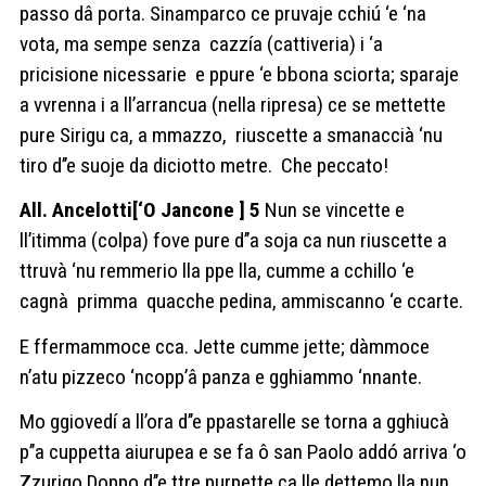
passo dâ porta. Sinamparco ce pruvaje cchiú ‘e ‘na
vota, ma sempe senza
cazzía (cattiveria) i ‘a
pricisione nicessarie
e ppure ‘e bbona sciorta; sparaje
a vvrenna i a ll’arrancua (nella ripresa) ce se mettette
pure Sirigu ca, a mmazzo,
riuscette a smanaccià ‘nu
tiro d’’e suoje da diciotto metre.
Che peccato!
All. Ancelotti[‘O Jancone ] 5
Nun se vincette e
ll’itimma (colpa) fove pure d’’a soja ca nun riuscette a
ttruvà ‘nu remmerio lla ppe lla, cumme a cchillo ‘e
cagnà
primma
quacche pedina, ammiscanno ‘e ccarte.
E ffermammoce cca. Jette cumme jette; dàmmoce
n’atu pizzeco ‘ncopp’â panza e gghiammo ‘nnante.
Mo ggiovedí a ll’ora d’’e ppastarelle se torna a gghiucà
p’’a cuppetta aiurupea e se fa ô san Paolo addó arriva ‘o
Zzurigo.Doppo d’’e ttre purpette ca lle dettemo lla nun