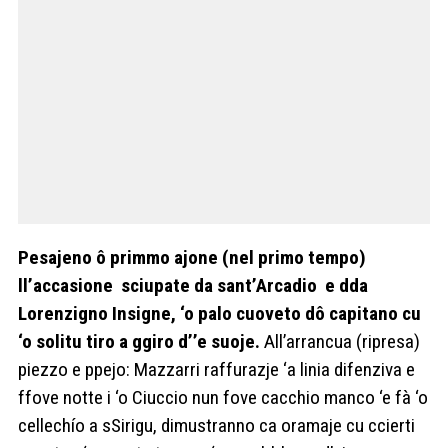
Pesajeno ô primmo ajone (nel primo tempo)
ll’accasione
sciupate da sant’Arcadio
e dda
Lorenzigno Insigne, ‘o palo cuoveto dô capitano cu
‘o solitu tiro a ggiro d’’e suoje.
All’arrancua (ripresa)
piezzo e ppejo: Mazzarri raffurazje ‘a linia difenziva e
ffove notte i ‘o Ciuccio nun fove cacchio manco ‘e fà ‘o
cellechío a sSirigu, dimustranno ca oramaje cu ccierti