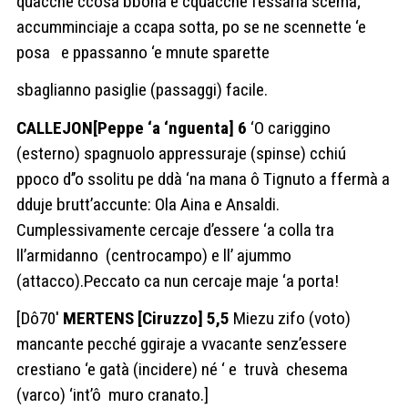
quacche ccosa bbona e cquacche fessaria scema;
accumminciaje a ccapa sotta, po se ne scennette ‘e
posa
e ppassanno ‘e mnute sparette
sbaglianno pasiglie (passaggi) facile.
CALLEJON[Peppe ‘a ‘nguenta] 6
‘O
cariggino
(esterno) spagnuolo appressuraje (spinse) cchiú
ppoco d’’o ssolitu pe ddà ‘na mana ô Tignuto a ffermà a
dduje brutt’accunte: Ola Aina e Ansaldi.
Cumplessivamente cercaje d’essere ‘a colla tra
ll’armidanno
(centrocampo) e ll’ ajummo
(attacco).Peccato ca nun cercaje maje ‘a porta!
[Dô70′
MERTENS [Ciruzzo] 5,5
Miezu zifo (voto)
mancante pecché ggiraje a vvacante senz’essere
crestiano ‘e gatà (incidere) né ‘ e
truvà
chesema
(varco) ‘int’ô
muro cranato.]