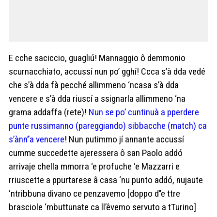
E cche saciccio, guagliú! Mannaggio ô demmonio
scurnacchiato, accussí nun po’ gghí! Ccca s’à dda vedé
che s’à dda fà pecché allimmeno ‘ncasa s’à dda
vencere e s’à dda riuscí a ssignarla allimmeno ‘na
grama addaffa (rete)!
Nun se po’ cuntinuà a pperdere
punte russimanno (pareggiando) sibbacche (match) ca
s’ànn’’a vencere
! Nun putimmo jí annante accussí
cumme succedette ajeressera ô san Paolo addó
arrivaje chella mmorra ‘e profuche ‘e Mazzarri e
rriuscette a ppurtarese â casa ‘nu punto addó, nujaute
‘ntribbuna divano ce penzavemo [doppo d’’e ttre
brasciole ‘mbuttunate ca ll’êvemo servuto a tTurino]