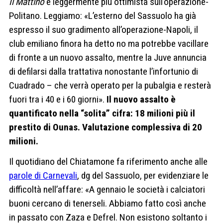
Il Mattino
è leggermente più ottimista sull’operazione-
Politano. Leggiamo: «L’esterno del Sassuolo ha già
espresso il suo gradimento all’operazione-Napoli, il
club emiliano finora ha detto no ma potrebbe vacillare
di fronte a un nuovo assalto, mentre la Juve annuncia
di defilarsi dalla trattativa nonostante l’infortunio di
Cuadrado – che verrà operato per la pubalgia e resterà
fuori tra i 40 e i 60 giorni».
Il nuovo assalto è
quantificato nella “solita” cifra: 18 milioni più il
prestito di Ounas. Valutazione complessiva di 20
milioni.
Il quotidiano del Chiatamone fa riferimento anche alle
parole di Carnevali
, dg del Sassuolo, per evidenziare le
difficoltà nell’affare: «A gennaio le società i calciatori
buoni cercano di tenerseli. Abbiamo fatto così anche
in passato con Zaza e Defrel. Non esistono soltanto i