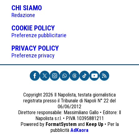
CHI SIAMO
Redazione
(APRE
COOKIE POLICY
IN
Preferenze pubblicitarie
UNA
(APRE
PRIVACY POLICY
NUOVA
IN
Preferenze privacy
SCHEDA)
UNA
NUOVA
SCHEDA)
Copyright 2026 Il Napolista, testata giornalistica
registrata presso il Tribunale di Napoli N° 22 del
06/06/2012
Direttore responsabile: Massimiliano Gallo • Editore: Il
Napolista s.r.l. • P.IVA 10395881211
Powered by
FormatSystem
and
Keep Up
• Per la
(apre
pubblicità
AdKaora
in