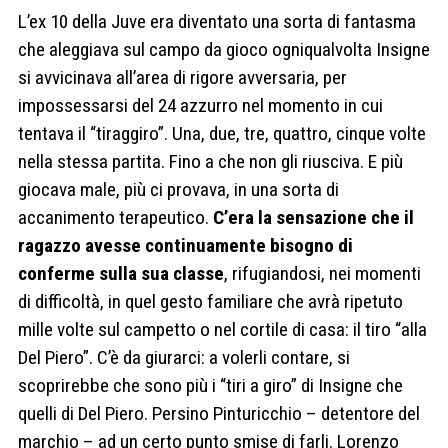
L’ex 10 della Juve era diventato una sorta di fantasma
che aleggiava sul campo da gioco ogniqualvolta Insigne
si avvicinava all’area di rigore avversaria, per
impossessarsi del 24 azzurro nel momento in cui
tentava il “tiraggiro”. Una, due, tre, quattro, cinque volte
nella stessa partita. Fino a che non gli riusciva. E più
giocava male, più ci provava, in una sorta di
accanimento terapeutico.
C’era la sensazione che il
ragazzo avesse continuamente bisogno di
conferme sulla sua classe
, rifugiandosi, nei momenti
di difficoltà, in quel gesto familiare che avrà ripetuto
mille volte sul campetto o nel cortile di casa: il tiro “alla
Del Piero”. C’è da giurarci: a volerli contare, si
scoprirebbe che sono più i “tiri a giro” di Insigne che
quelli di Del Piero. Persino Pinturicchio – detentore del
marchio – ad un certo punto smise di farli. Lorenzo