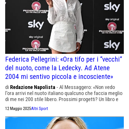
Federica Pellegrini: «Ora tifo per i “vecchi”
del nuoto, come la Ledecky. Ad Atene
2004 mi sentivo piccola e incosciente»
di
Redazione Napolista
- Al Messaggero: «Non vedo
l'ora arrivi nel nuoto italiano qualcuno che faccia meglio
di me nei 200 stile libero. Prossimi progetti? Un libro e
un film».
12 Maggio 2025
Altri Sport