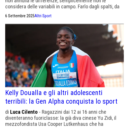
non annulla le differenze, semplicemente non le
considera delle variabili in campo. Farlo dagli spalti, da
una tastiera o davanti a un televisore, è un oltraggio alla
6 Settembre 2025
Altri Sport
nostra bandiera.
Kelly Doualla e gli altri adolescenti
terribili: la Gen Alpha conquista lo sport
di
Luca Cilento
- Ragazzini dai 12 ai 16 anni che
diventeranno fuoriclasse: la già diva cinese Yu Zidi, il
mezzofondista Usa Cooper Lutkenhaus che ha