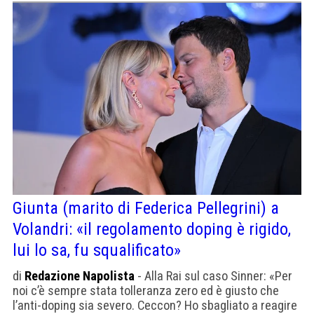
Giunta (marito di Federica Pellegrini) a
Volandri: «il regolamento doping è rigido,
lui lo sa, fu squalificato»
di
Redazione Napolista
- Alla Rai sul caso Sinner: «Per
noi c’è sempre stata tolleranza zero ed è giusto che
l’anti-doping sia severo. Ceccon? Ho sbagliato a reagire