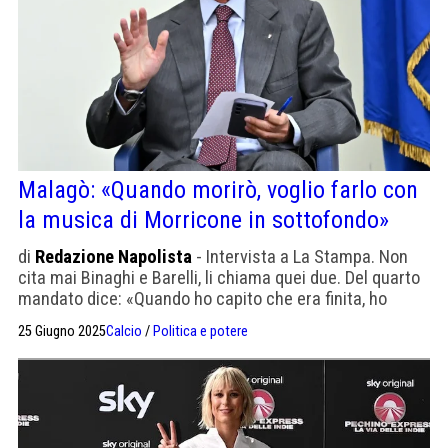
Malagò: «Quando morirò, voglio farlo con
la musica di Morricone in sottofondo»
di
Redazione Napolista
- Intervista a La Stampa. Non
cita mai Binaghi e Barelli, li chiama quei due. Del quarto
mandato dice: «Quando ho capito che era finita, ho
vissuto meglio»
25 Giugno 2025
Calcio
/
Politica e potere