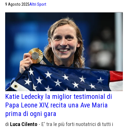
incantato ai Trials e tanti altri
9 Agosto 2025
Altri Sport
Katie Ledecky la miglior testimonial di
Papa Leone XIV, recita una Ave Maria
prima di ogni gara
di
Luca Cilento
- E' tra le più forti nuotatrici di tutti i