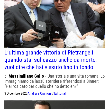
L’ultima grande vittoria di Pietrangeli:
quando stai sul cazzo anche da morto,
vuol dire che hai vissuto fino in fondo
di
Massimiliano Gallo
- Una storia e una vita romana. Lo
immaginiamo da lassù sorridere riferendosi a Sinner:
“Hai rosicato per quello che ho detto eh?”
3 Dicembre 2025
Analisi e Opinioni
/
Editoriali