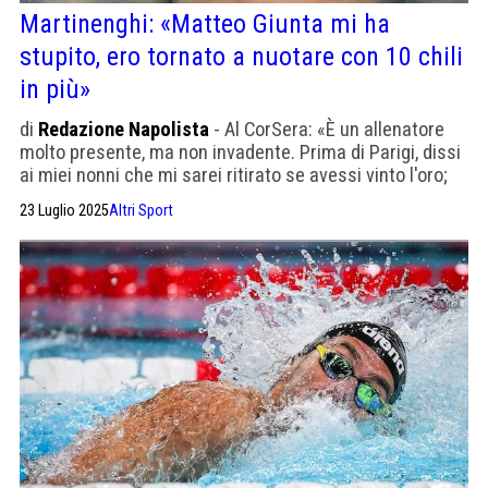
Martinenghi: «Matteo Giunta mi ha
stupito, ero tornato a nuotare con 10 chili
in più»
di
Redazione Napolista
- Al CorSera: «È un allenatore
molto presente, ma non invadente. Prima di Parigi, dissi
ai miei nonni che mi sarei ritirato se avessi vinto l'oro;
ma la verità è che amo follemente gareggiare».
23 Luglio 2025
Altri Sport