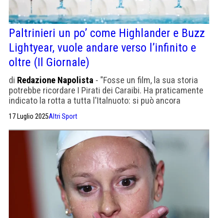
Paltrinieri un po’ come Highlander e Buzz
Lightyear, vuole andare verso l’infinito e
oltre (Il Giornale)
di
Redazione Napolista
- "Fosse un film, la sua storia
potrebbe ricordare I Pirati dei Caraibi. Ha praticamente
indicato la rotta a tutta l'Italnuoto: si può ancora
vincere"
17 Luglio 2025
Altri Sport