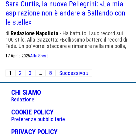
Sara Curtis, la nuova Pellegrini: «La mia
aspirazione non è andare a Ballando con
le stelle»
di
Redazione Napolista
- Ha battuto il suo record sui
100 stile. Alla Gazzetta: «Bellissimo battere il record di
Fede. Un po’ vorrei staccare e rimanere nella mia bolla,
mi ispiro ai miei genitori»
17 Aprile 2025
Altri Sport
Paginazione
1
2
3
…
8
Successivo »
degli
articoli
CHI SIAMO
Redazione
(APRE
COOKIE POLICY
IN
Preferenze pubblicitarie
UNA
(APRE
PRIVACY POLICY
NUOVA