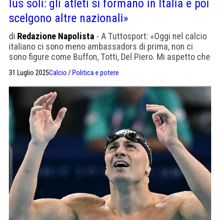
Ius soli: gli atleti si formano in Italia e poi
scelgono altre nazionali»
di
Redazione Napolista
- A Tuttosport: «Oggi nel calcio
italiano ci sono meno ambassadors di prima, non ci
sono figure come Buffon, Totti, Del Piero. Mi aspetto che
verrà presto eletta al Coni una presidentessa»
31 Luglio 2025
Calcio
/
Politica e potere