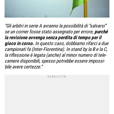
“Gli arbi­tri in serie A avranno la pos­si­bi­lità di “sal­varsi”
se un cor­ner fosse stato asse­gnato per errore,
pur­ché
la revi­sione avvenga senza per­dita di tempo per il
gioco in corso.
In que­sto caso, dob­biamo rifarci a due
cam­pio­nati fa (Inter-Fio­ren­tina). In stand by la B e la C,
la rifles­sione è legata (anche) al minor numero di tele­
ca­mere dispo­ni­bili, spesso potrebbe essere impos­si­
bile avere cer­tezze.”