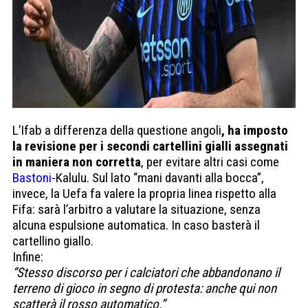
L’Ifab a differenza della questione angoli
, ha imposto
la revisione per i secondi cartellini gialli assegnati
in maniera non corretta
, per evitare altri casi come
Bastoni
-Kalulu. Sul lato “mani davanti alla bocca”,
invece, la Uefa fa valere la propria linea rispetto alla
Fifa: sarà l’arbitro a valutare la situazione, senza
alcuna espulsione automatica. In caso basterà il
cartellino giallo.
Infine:
“Stesso discorso per i cal­cia­tori che abban­do­nano il
ter­reno di gioco in segno di pro­te­sta: anche qui non
scat­terà il rosso auto­ma­tico.”