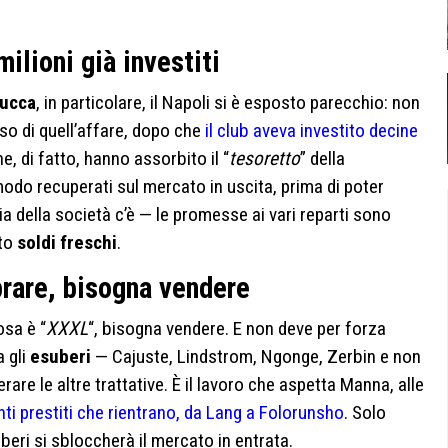
ilioni già investiti
ucca
, in particolare, il Napoli si è esposto parecchio: non
eso di quell’affare, dopo che
il club aveva investito decine
e, di fatto, hanno assorbito il “
tesoretto
” della
do recuperati sul mercato in uscita, prima di poter
cia della società c’è — le promesse ai vari reparti sono
tto
soldi freschi
.
rare, bisogna vendere
osa è “
XXXL
“, bisogna vendere. E non deve per forza
a gli
esuberi
— Cajuste, Lindstrom, Ngonge, Zerbin e non
are le altre trattative. È il lavoro che aspetta Manna, alle
anti prestiti che rientrano, da Lang a Folorunsho
. Solo
eri si sbloccherà il mercato in entrata.