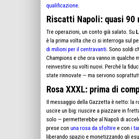
qualificazione
.
Riscatti Napoli: quasi 90 m
Tre operazioni, un conto già salato. Su
L
è la prima volta che ci si interroga sul p
di milioni per il centravanti
. Sono soldi ch
Champions e che ora vanno in qualche mo
reinvestire su volti nuovi. Perché la fidu
state rinnovate — ma servono soprattu
Rosa XXXL: prima di comp
Il messaggio della Gazzetta è netto: la r
uscire un big: riuscire a piazzare in frett
solo — permetterebbe al Napoli di acceler
prese con
una rosa da sfoltire
e con
i t
liberando spazio e monetizzando gli esub