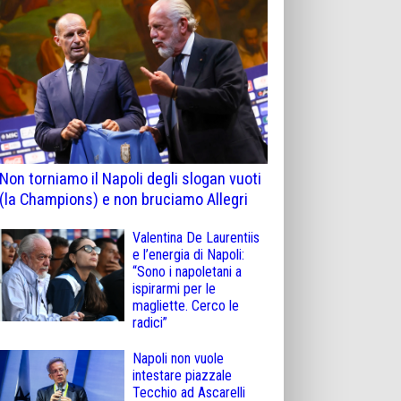
Non torniamo il Napoli degli slogan vuoti
(la Champions) e non bruciamo Allegri
Valentina De Laurentiis
e l’energia di Napoli:
“Sono i napoletani a
ispirarmi per le
magliette. Cerco le
radici”
Napoli non vuole
intestare piazzale
Tecchio ad Ascarelli