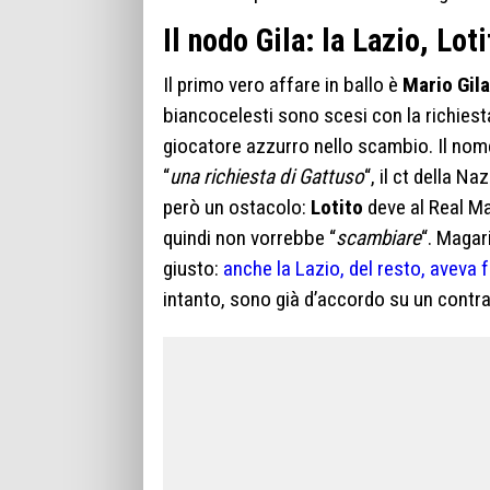
Il nodo Gila: la Lazio, Lot
Il primo vero affare in ballo è
Mario Gila
biancocelesti sono scesi con la richies
giocatore azzurro nello scambio. Il nom
“
una richiesta di Gattuso
“, il ct della N
però un ostacolo:
Lotito
deve al Real Mad
quindi non vorrebbe “
scambiare
“. Magar
giusto:
anche la Lazio, del resto, aveva
intanto, sono già d’accordo su un contrat