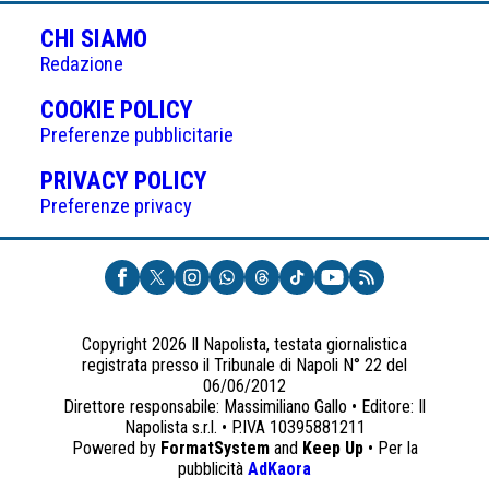
CHI SIAMO
Redazione
(APRE
COOKIE POLICY
IN
Preferenze pubblicitarie
UNA
(APRE
PRIVACY POLICY
NUOVA
IN
Preferenze privacy
SCHEDA)
UNA
NUOVA
SCHEDA)
Copyright 2026 Il Napolista, testata giornalistica
registrata presso il Tribunale di Napoli N° 22 del
06/06/2012
Direttore responsabile: Massimiliano Gallo • Editore: Il
Napolista s.r.l. • P.IVA 10395881211
Powered by
FormatSystem
and
Keep Up
• Per la
(apre
pubblicità
AdKaora
in