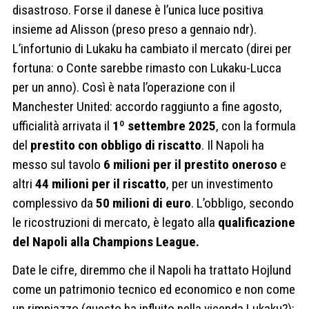
disastroso. Forse il danese è l’unica luce positiva
insieme ad Alisson (preso preso a gennaio ndr).
L’infortunio di Lukaku ha cambiato il mercato (direi per
fortuna: o Conte sarebbe rimasto con Lukaku-Lucca
per un anno). Così è nata l’operazione con il
Manchester United: accordo raggiunto a fine agosto,
ufficialità arrivata il
1º settembre 2025
, con la formula
del
prestito con obbligo di riscatto
. Il Napoli ha
messo sul tavolo
6 milioni per il prestito oneroso
e
altri
44 milioni per il riscatto
, per un investimento
complessivo da
50 milioni di euro
. L’obbligo, secondo
le ricostruzioni di mercato, è legato alla
qualificazione
del Napoli alla Champions League.
Date le cifre, diremmo che il Napoli ha trattato Hojlund
come un patrimonio tecnico ed economico e non come
un rimpiazzo (questo ha influito nella vicenda Lukaku?):