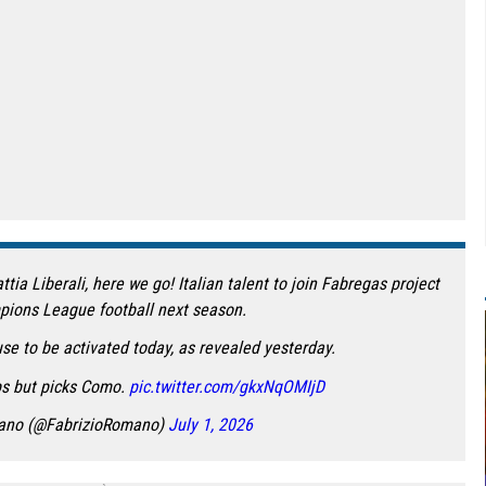
a Liberali, here we go! Italian talent to join Fabregas project
ions League football next season.
e to be activated today, as revealed yesterday.
ubs but picks Como.
pic.twitter.com/gkxNqOMIjD
mano (@FabrizioRomano)
July 1, 2026