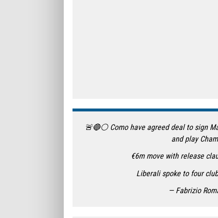
🚨🔵⚪️ Como have agreed deal to sign Matti
and play Champ
€6m move with release claus
Liberali spoke to four cl
— Fabrizio Ro