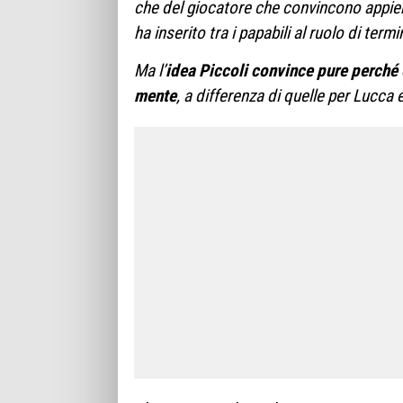
che del gio­ca­tore che con­vin­cono appie
ha inse­rito tra i papa­bili al ruolo di ter­m
Ma l’
idea Pic­coli con­vince pure per­ché 
mente
, a dif­fe­renza di quelle per Lucca