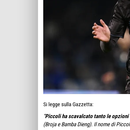
Si legge sulla Gazzetta:
“
Piccoli ha sca­val­cato tanto le opzioni 
(Broja e Bamba Dieng). Il nome di Pic­coli h