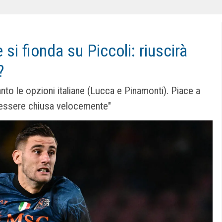
si fionda su Piccoli: riuscirà
?
anto le opzioni ita­liane (Lucca e Pina­monti). Piace a
 essere chiusa velocemente"