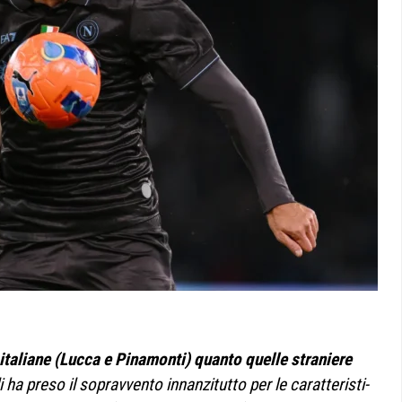
ita­liane (Lucca e Pina­monti) quanto quelle stra­niere
a preso il soprav­vento innan­zi­tutto per le carat­te­ri­sti­