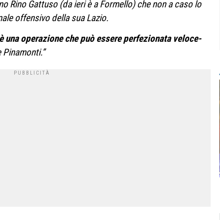
no Rino Gat­tuso (da ieri è a For­mello) che non a caso lo
i­nale offen­sivo della sua Lazio.
è una ope­ra­zione che può essere per­fe­zio­nata velo­ce­
 e Pinamonti.”