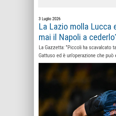
3 Luglio 2026
La Lazio molla Lucca e 
mai il Napoli a cederlo
La Gazzetta: "Piccoli ha sca­val­cato t
Gattuso ed è un'operazione che può