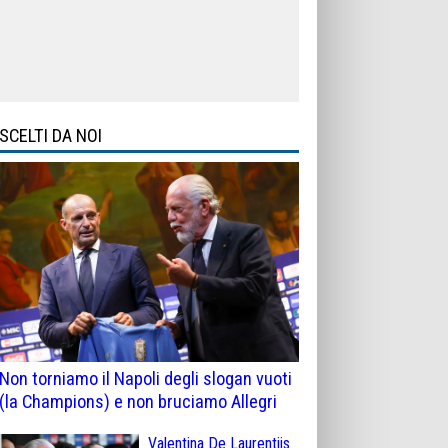
SCELTI DA NOI
Non torniamo il Napoli degli slogan vuoti
(la Champions) e non bruciamo Allegri
Valentina De Laurentiis