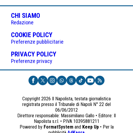
CHI SIAMO
Redazione
(APRE
COOKIE POLICY
IN
Preferenze pubblicitarie
UNA
(APRE
PRIVACY POLICY
NUOVA
IN
Preferenze privacy
SCHEDA)
UNA
NUOVA
SCHEDA)
Copyright 2026 Il Napolista, testata giornalistica
registrata presso il Tribunale di Napoli N° 22 del
06/06/2012
Direttore responsabile: Massimiliano Gallo • Editore: Il
Napolista s.r.l. • P.IVA 10395881211
Powered by
FormatSystem
and
Keep Up
• Per la
(apre
pubblicità
AdKaora