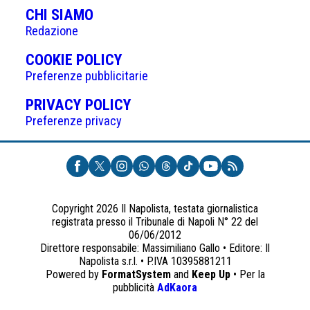
CHI SIAMO
Redazione
(APRE
COOKIE POLICY
IN
Preferenze pubblicitarie
UNA
(APRE
PRIVACY POLICY
NUOVA
IN
Preferenze privacy
SCHEDA)
UNA
NUOVA
SCHEDA)
Copyright 2026 Il Napolista, testata giornalistica
registrata presso il Tribunale di Napoli N° 22 del
06/06/2012
Direttore responsabile: Massimiliano Gallo • Editore: Il
Napolista s.r.l. • P.IVA 10395881211
Powered by
FormatSystem
and
Keep Up
• Per la
(apre
pubblicità
AdKaora
in