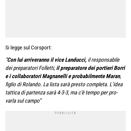
Si legge sul Corsport:
“
Con lui arri­ve­ranno il vice Lan­ducci,
il respon­sa­bile
dei pre­pa­ra­tori Fol­letti,
il pre­pa­ra­tore dei por­tieri Borri
e i col­la­bo­ra­tori Magna­nelli e pro­ba­bil­mente Maran
,
figlio di Rolando. La lista sarà pre­sto com­pleta. L’idea
tat­tica di par­tenza sarà 4-3-3, ma c’è tempo per pro­
varla sul campo”