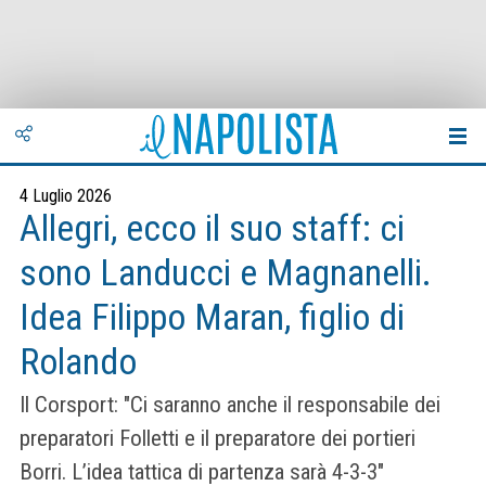
4 Luglio 2026
Allegri, ecco il suo staff: ci
sono Landucci e Magnanelli.
Idea Filippo Maran, figlio di
Rolando
Il Corsport: "Ci saranno anche il respon­sa­bile dei
pre­pa­ra­tori Fol­letti e il pre­pa­ra­tore dei por­tieri
Borri. L’idea tat­tica di par­tenza sarà 4-3-3"