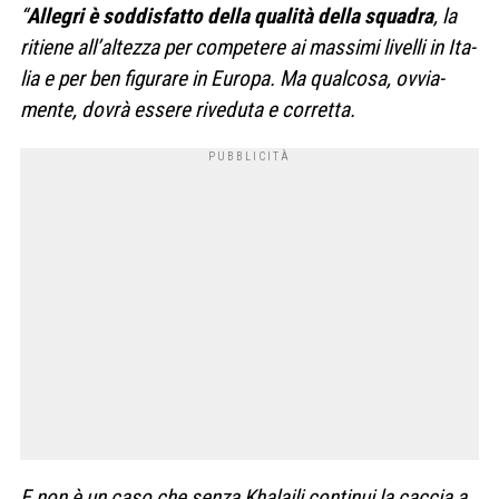
“
Alle­gri è sod­di­sfatto della qua­lità della squa­dra
, la
ritiene all’altezza per com­pe­tere ai mas­simi livelli in Ita­
lia e per ben figu­rare in Europa. Ma qual­cosa, ovvia­
mente, dovrà essere rive­duta e cor­retta.
E non è un caso che senza Kha­laili con­ti­nui la cac­cia a