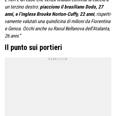
un ter­zino destro:
piac­ciono il bra­si­liano Dodo, 27
anni, e l’inglese Brooke Nor­ton-Cuffy, 22 anni
, rispet­ti­
va­mente valu­tati una quin­di­cina di milioni da Fio­ren­tina
e Genoa. Occhi anche su Raoul Bel­la­nova dell’Ata­lanta,
26 anni.”
Il punto sui portieri