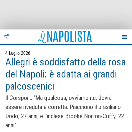
4 Luglio 2026
Allegri è soddisfatto della rosa
del Napoli: è adatta ai grandi
palcoscenici
Il Corsport: "Ma qual­cosa, ovvia­mente, dovrà
essere rive­duta e cor­retta. Piac­ciono il bra­si­liano
Dodo, 27 anni, e l’inglese Brooke Nor­ton-Cuffy, 22
anni"