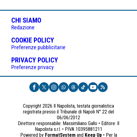
CHI SIAMO
Redazione
(APRE
COOKIE POLICY
IN
Preferenze pubblicitarie
UNA
(APRE
PRIVACY POLICY
NUOVA
IN
Preferenze privacy
SCHEDA)
UNA
NUOVA
SCHEDA)
Copyright 2026 Il Napolista, testata giornalistica
registrata presso il Tribunale di Napoli N° 22 del
06/06/2012
Direttore responsabile: Massimiliano Gallo • Editore: Il
Napolista s.r.l. • P.IVA 10395881211
Powered by
FormatSystem
and
Keep Up
• Per la