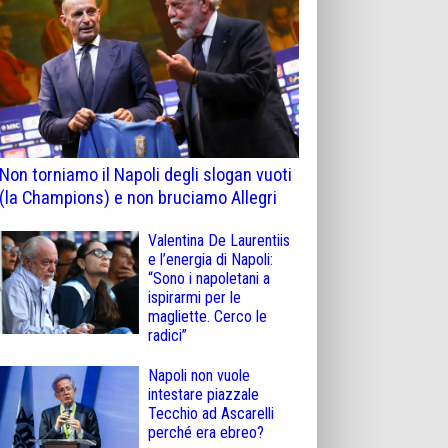
Non torniamo il Napoli degli slogan vuoti
(la Champions) e non bruciamo Allegri
Valentina De Laurentiis
e l’energia di Napoli:
“Sono i napoletani a
ispirarmi per le
magliette. Cerco le
radici”
Napoli non vuole
intestare piazzale
Tecchio ad Ascarelli
perché era ebreo?