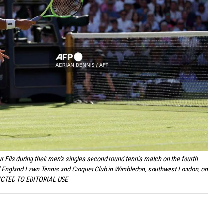
hur Fils during their men's singles second round tennis match on the fourth
 England Lawn Tennis and Croquet Club in Wimbledon, southwest London, on
TRICTED TO EDITORIAL USE