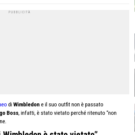
neo
di
Wimbledon
e il suo outfit non è passato
go Boss
, infatti, è stato vietato perché ritenuto “non
ne.
 di Wimbledon è stato vietato”