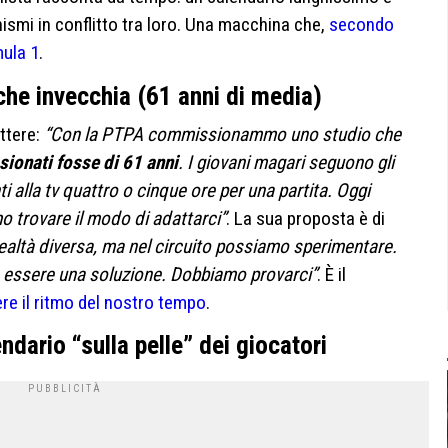
nismi in conflitto tra loro. Una macchina che,
secondo
mula 1
.
o che invecchia (61 anni di media)
ettere:
“Con la PTPA commissionammo uno studio che
sionati fosse di 61 anni
. I giovani magari seguono gli
 alla tv quattro o cinque ore per una partita. Oggi
 trovare il modo di adattarci”
. La sua proposta è di
ealtà diversa, ma nel circuito possiamo sperimentare.
o essere una soluzione. Dobbiamo provarci”
. È il
ere il ritmo del nostro tempo
.
ndario “sulla pelle” dei giocatori