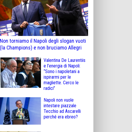
Non torniamo il Napoli degli slogan vuoti
(la Champions) e non bruciamo Allegri
Valentina De Laurentiis
e l’energia di Napoli:
“Sono i napoletani a
ispirarmi per le
magliette. Cerco le
radici”
Napoli non vuole
intestare piazzale
Tecchio ad Ascarelli
perché era ebreo?